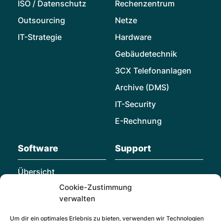
ISO / Datenschutz
Rechenzentrum
Outsourcing
Netze
IT-Strategie
Hardware
Gebäudetechnik
3CX Telefonanlagen
Archive (DMS)
IT-Security
E-Rechnung
Software
Support
Übersicht
Cookie-Zustimmung
Individualsoftware
verwalten
Microsoft Dynamics
365 Business Central
Um dir ein optimales Erlebnis zu bieten, verwenden wir Technologien