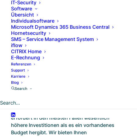
IT-Security
RITTER Technologie. Beratung
Software
Übersicht
Outsourcing
Individualsoftware
Microsoft Dynamics 365 Business Central
Hornetsecurity
SMS – Service Management System
iflow
CITRIX Home
E-Rechnung
Outsourcing
Referenzen
Support
Kosteneffiziente Lösungen
Karriere
Blog
für Ihr Unternehmen
Search
Eine professionelle und umfangreiche
technisch-organisatorische Ausstattung
erfordert in den meisten Fällen wesentlich
höhere Investitionen als es ein vorhandenes
Budget hergibt. Wir bieten Ihnen