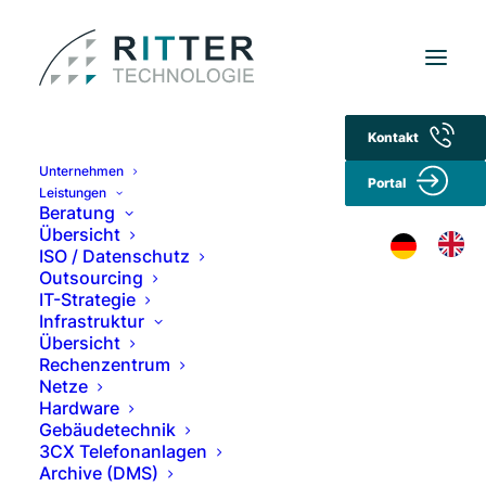
Kontakt
Datenschutz­erklärung
Unternehmen
Portal
Leistungen
Beratung
1. Datenschutz auf einen Blick
Übersicht
ISO / Datenschutz
Outsourcing
Allgemeine Hinweise
IT-Strategie
Infrastruktur
Wir nehmen den Schutz Ihrer persönlichen Daten
Übersicht
sehr ernst und möchten, dass Sie beim Besuch
Rechenzentrum
Netze
unserer Internetseite sicher sind. Unsere
Hardware
Datenschutzpraxis folgt insbesondere den
Gebäudetechnik
Vorgaben der EU- Datenschutz-
3CX Telefonanlagen
Grundverordnung (DSGVO), des
Archive (DMS)