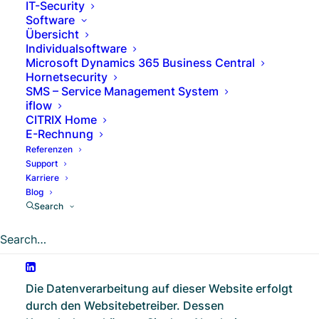
Bundesdatenschutzgesetzes (BDSG) und des
IT-Security
Software
Telekommunikation-Digitale-Dienste-
Übersicht
Datenschutz-Gesetzes (TDDDG). An dieser
Individualsoftware
Stelle möchten wir Sie über Art, Umfang und
Microsoft Dynamics 365 Business Central
Zweck der Verarbeitung Ihrer
Hornetsecurity
personenbezogenen Daten informieren. Wir
SMS – Service Management System
iflow
weisen Sie vorab darauf hin, dass sich diese
CITRIX Home
Datenschutzerklärung lediglich auf unsere
E-Rechnung
Webseiten bezieht und nicht für Webseiten
Referenzen
Dritter gilt, auf die wir in Form von Links
Support
hinweisen.
Karriere
Blog
Search
Datenerfassung auf dieser Website
Wer ist verantwortlich für die Datenerfassung
auf dieser Website?
Die Datenverarbeitung auf dieser Website erfolgt
durch den Websitebetreiber. Dessen