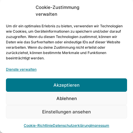
zugeordnet.
Cookie-Zustimmung
verwalten
Des Weiteren können wir mit Google Analytics
u. a. Ihre Maus- und Scrollbewegungen und
Um dir ein optimales Erlebnis zu bieten, verwenden wir Technologien
Klicks aufzeichnen. Ferner verwendet Google
wie Cookies, um Geräteinformationen zu speichern und/oder darauf
Analytics verschiedene Modellierungsansätze,
zuzugreifen. Wenn du diesen Technologien zustimmst, können wir
Daten wie das Surfverhalten oder eindeutige IDs auf dieser Website
um die erfassten Datensätze zu ergänzen und
verarbeiten. Wenn du deine Zustimmung nicht erteilst oder
setzt Machine-Learning-Technologien bei der
zurückziehst, können bestimmte Merkmale und Funktionen
Datenanalyse ein.
beeinträchtigt werden.
Dienste verwalten
Google Analytics verwendet Technologien, die
die Wiedererkennung des Nutzers zum Zwecke
der Analyse des Nutzerverhaltens ermöglichen
Akzeptieren
(z. B. Cookies oder Device-Fingerprinting). Die
Ablehnen
von Google erfassten Informationen über die
Benutzung dieser Website werden in der Regel
Einstellungen ansehen
an einen Server von Google in den USA
übertragen und dort gespeichert.
Cookie-Richtlinie
Datenschutzerklärung
Impressum
Die Nutzung dieses Dienstes erfolgt auf