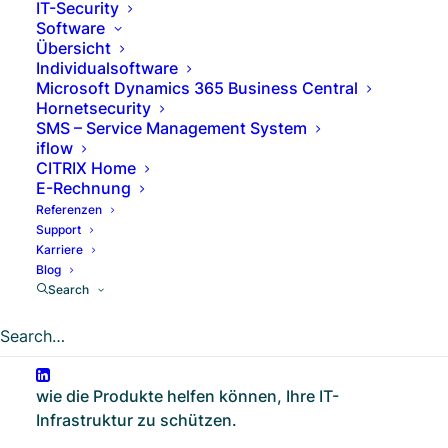
IT-Security
Unternehmen und Organisationen aller
Software
Größenordnungen von entscheidender
Übersicht
Bedeutung. Die Bedrohungslandschaft
Individualsoftware
Microsoft Dynamics 365 Business Central
verändert sich ständig und Cyberkriminelle
Hornetsecurity
werden immer raffinierter. Daher ist es wichtig,
SMS – Service Management System
geeignete Schutzmaßnahmen zu ergreifen, um
iflow
Daten, Systeme und Mitarbeiter vor Angriffen zu
CITRIX Home
schützen.
E-Rechnung
Referenzen
Hornetsecurity ist ein führender Anbieter von
Support
Karriere
Cloud-basierten E-Mail-Sicherheitslösungen, die
Blog
Unternehmen dabei unterstützen, ihre digitale
Search
Kommunikation vor Spam, Viren, Phishing,
Ransomware und anderen Bedrohungen zu
schützen. In diesem Blogartikel erfahren Sie
mehr über die Vorteile von Hornetsecurity und
wie die Produkte helfen können, Ihre IT-
Infrastruktur zu schützen.