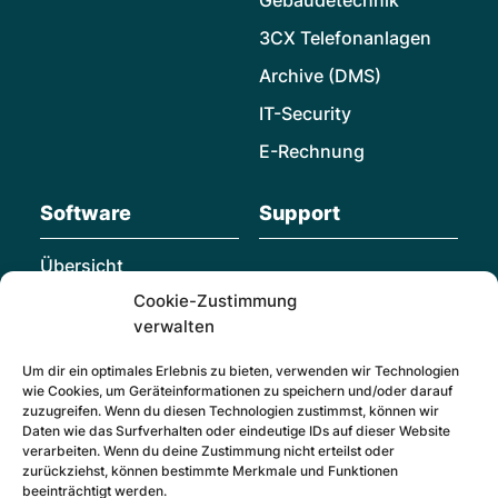
Gebäudetechnik
3CX Telefonanlagen
Archive (DMS)
IT-Security
E-Rechnung
Software
Support
Übersicht
Cookie-Zustimmung
Individualsoftware
verwalten
Microsoft Dynamics
365 Business Central
Um dir ein optimales Erlebnis zu bieten, verwenden wir Technologien
wie Cookies, um Geräteinformationen zu speichern und/oder darauf
Hornetsecurity
zuzugreifen. Wenn du diesen Technologien zustimmst, können wir
Daten wie das Surfverhalten oder eindeutige IDs auf dieser Website
SMS – Service
verarbeiten. Wenn du deine Zustimmung nicht erteilst oder
Management System
zurückziehst, können bestimmte Merkmale und Funktionen
beeinträchtigt werden.