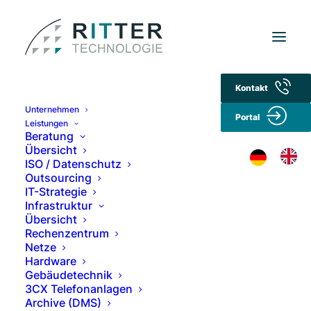
Kontakt
Unternehmen
HORNETSECURITY – IT-
Portal
Leistungen
Beratung
Sicherheit für unsere Kunden –
Übersicht
mit Cloud Security Services,
ISO / Datenschutz
weltweit und rund um die Uhr
Outsourcing
IT-Strategie
Infrastruktur
8. MAI 2024
|
IN
ALLGEMEIN
,
IT-SECURITY
Übersicht
Rechenzentrum
Netze
Hardware
Gebäudetechnik
3CX Telefonanlagen
Archive (DMS)
In der heutigen Zeit ist die digitale Sicherheit für