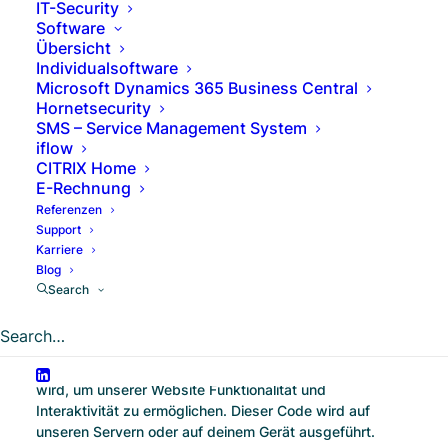
IT-Security
unter „Cookies“ zusammengefasst). Cookies werden
Software
außerdem von uns beauftragten Drittparteien platziert.
Übersicht
In dem unten stehendem Dokument informieren wir dich
Individualsoftware
über die Verwendung von Cookies auf unserer Website.
Microsoft Dynamics 365 Business Central
Hornetsecurity
2. Was sind Cookies?
SMS – Service Management System
iflow
Ein Cookie ist eine einfache kleine Datei, die gemeinsam
CITRIX Home
mit den Seiten einer Internetadresse versendet und vom
E-Rechnung
Webbrowser auf dem PC oder einem anderen Gerät
Referenzen
gespeichert werden kann. Die darin gespeicherten
Support
Informationen können während folgender Besuche zu
Karriere
unseren oder den Servern relevanter Drittanbieter
Blog
gesendet werden.
Search
3. Was sind Skripte?
Ein Script ist ein Stück Programmcode, das benutzt
wird, um unserer Website Funktionalität und
Interaktivität zu ermöglichen. Dieser Code wird auf
unseren Servern oder auf deinem Gerät ausgeführt.