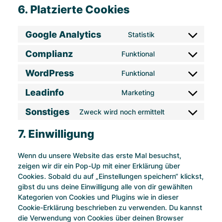
6. Platzierte Cookies
Google Analytics
Statistik
Consent
Complianz
to
Funktional
Consent
service
WordPress
to
Funktional
Consent
google-
service
Leadinfo
to
Marketing
analytics
Consent
complianz
service
Sonstiges
to
Zweck wird noch ermittelt
Consent
wordpress
service
to
7. Einwilligung
leadinfo
service
Wenn du unsere Website das erste Mal besuchst,
sonstiges
zeigen wir dir ein Pop-Up mit einer Erklärung über
Cookies. Sobald du auf „Einstellungen speichern“ klickst,
gibst du uns deine Einwilligung alle von dir gewählten
Kategorien von Cookies und Plugins wie in dieser
Cookie-Erklärung beschrieben zu verwenden. Du kannst
die Verwendung von Cookies über deinen Browser