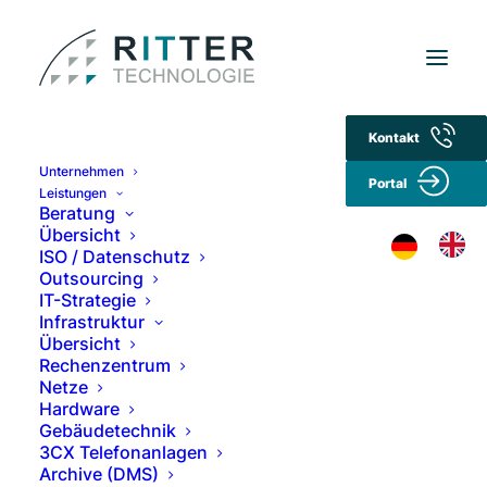
Kontakt
<< zurück zur IT-Security Übersicht
Unternehmen
Portal
Leistungen
Beratung
Übersicht
ISO / Datenschutz
IT-Security Stufe 2
Outsourcing
IT-Strategie
Infrastruktur
Übersicht
Rechenzentrum
Der nächste Schritt zur Stabilisierung:
Netze
Hardware
Solide Schutzmechanismen
Gebäudetechnik
3CX Telefonanlagen
Archive (DMS)