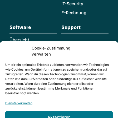
IT-Security
E-Rechnung
Software
Support
Übersicht
Cookie-Zustimmung
Individualsoftware
verwalten
Microsoft Dynamics
365 Business Central
Um dir ein optimales Erlebnis zu bieten, verwenden wir Technologien
wie Cookies, um Geräteinformationen zu speichern und/oder darauf
Hornetsecurity
zuzugreifen. Wenn du diesen Technologien zustimmst, können wir
Daten wie das Surfverhalten oder eindeutige IDs auf dieser Website
SMS – Service
verarbeiten. Wenn du deine Zustimmung nicht erteilst oder
Management System
zurückziehst, können bestimmte Merkmale und Funktionen
beeinträchtigt werden.
iflow
Dienste verwalten
Karriere
Kontakt
Akzeptieren